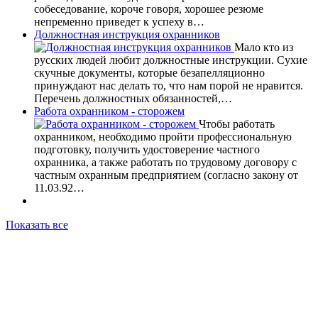
собеседование, короче говоря, хорошее резюме
непременно приведет к успеху в…
Должностная инструкция охранников
Мало кто из
русских людей любит должностные инструкции. Сухие
скучные документы, которые безапелляционно
принуждают нас делать то, что нам порой не нравится.
Перечень должностных обязанностей,…
Работа охранником - сторожем
Чтобы работать
охранником, необходимо пройти профессиональную
подготовку, получить удостоверение частного
охранника, а также работать по трудовому договору с
частным охранным предприятием (согласно закону от
11.03.92…
Показать все
КОНТАКТНАЯ ИНФОРМАЦИЯ
pin_drop
В-охр.рф, V-ohr.ru
phone
+ 7 (812) 906-44-25